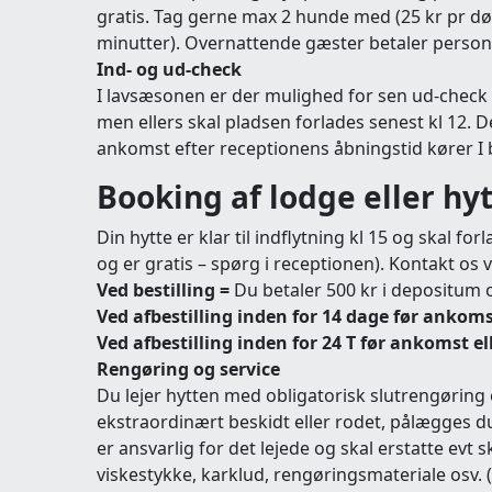
gratis. Tag gerne max 2 hunde med (25 kr pr døg
minutter). Overnattende gæster betaler personge
Ind- og ud-check
I lavsæsonen er der mulighed for sen ud-check (
men ellers skal pladsen forlades senest kl 12. De
ankomst efter receptionens åbningstid kører I b
Booking af lodge eller hy
Din hytte er klar til indflytning kl 15 og skal for
og er gratis – spørg i receptionen). Kontakt os
Ved bestilling =
Du betaler 500 kr i depositum 
Ved afbestilling inden for 14 dage før ankoms
Ved afbestilling inden for 24 T før ankomst e
Rengøring og service
Du lejer hytten med obligatorisk slutrengøring og
ekstraordinært beskidt eller rodet, pålægges du 
er ansvarlig for det lejede og skal erstatte evt 
viskestykke, karklud, rengøringsmateriale osv.