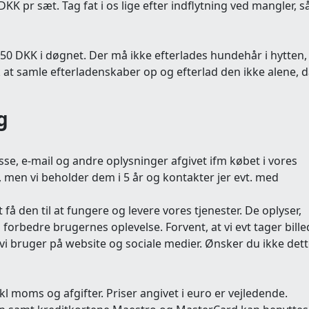
KK pr sæt. Tag fat i os lige efter indflytning ved mangler, s
0 DKK i døgnet. Der må ikke efterlades hundehår i hytten,
at samle efterladenskaber op og efterlad den ikke alene, d
g
e, e-mail og andre oplysninger afgivet ifm købet i vores
 men vi beholder dem i 5 år og kontakter jer evt. med
å den til at fungere og levere vores tjenester. De oplyser,
orbedre brugernes oplevelse. Forvent, at vi evt tager bill
vi bruger på website og sociale medier. Ønsker du ikke dett
kl moms og afgifter. Priser angivet i euro er vejledende.