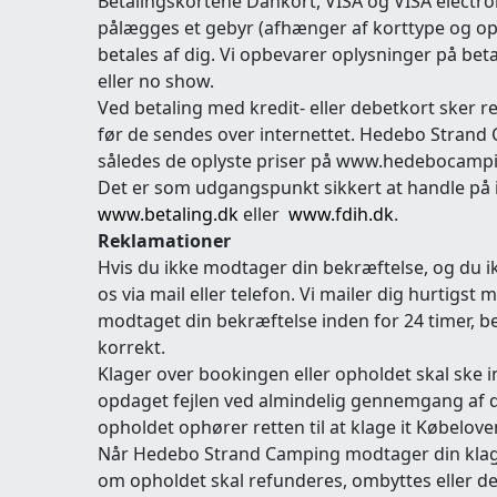
Betalingskortene Dankort, VISA og VISA electr
pålægges et gebyr (afhænger af korttype og oplys
betales af dig. Vi opbevarer oplysninger på bet
eller no show.
Ved betaling med kredit- eller debetkort sker re
før de sendes over internettet.
Hedebo Strand C
således de oplyste priser på www.hedebocampi
Det er som udgangspunkt sikkert at handle på 
www.betaling.dk
eller
www.fdih.dk
.
Reklamationer
Hvis du ikke modtager din bekræftelse, og du i
os via mail eller telefon. Vi mailer dig hurtigs
modtaget din bekræftelse inden for 24 timer, be
korrekt.
Klager over bookingen eller opholdet skal ske in
opdaget fejlen ved almindelig gennemgang af din 
opholdet ophører retten til at klage it Købelove
Når Hedebo Strand Camping modtager din klage ov
om opholdet skal refunderes, ombyttes eller der