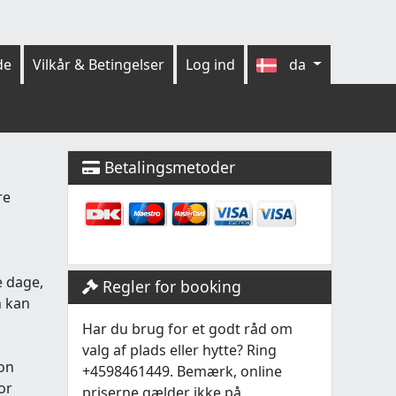
de
Vilkår & Betingelser
Log ind
da
Betalingsmetoder
re
e dage,
Regler for booking
n kan
Har du brug for et godt råd om
valg af plads eller hytte? Ring
son
+4598461449. Bemærk, online
or
priserne gælder ikke på