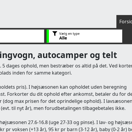
Forsi
Vælg en type
Alle
pingvogn, autocamper og telt
 5 dages ophold, men bestræber os altid på det. Ved korte
 plads inden for samme kategori.
holdets pris). I højsæsonen kan opholdet uden beregning
mst. Forkorter du dit ophold efter ankomst, betaler du for d
 (dog max prisen for det oprindelige ophold). I lavsæsone
evt. til nyt år), men forudbetalingen tilbagebetales ikke.
 højsæsonen 27.6-16.8 (uge 27-33 og pinse). I lav- og højsæ
 pr voksen (+13 år), 95 kr pr barn (3-12 år), baby (0-2 år) b