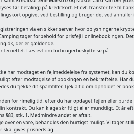
on samt kreditkortene Maestro og MasterCard kan benyttes
es før betaling) på kreditkort. Et evt. transfer fee til ban
alingskort opgivet ved bestilling og bruger det ved annuller
gistreringen via en sikker server, hvor oplysningerne krypt
amping tager forbehold for prisfejl i onlinebookingen. Det
ng.dk, der er gældende.
internettet. Læs evt om forbrugerbeskyttelse på
kke har modtaget en fejlmeddelelse fra systemet, kan du k
t muligt efter modtagelse af bookingen en bekræftelse. Har d
des du tjekke dit spamfilter. Tjek altid om opholdet er book
den for rimelig tid, efter du har opdaget fejlen eller burde
kontrakt. Du kan klage skriftligt eller mundtligt. Et år eft
ns §83, stk. 1. Medmindre andet er aftalt.
er en vare, behandles den hurtigst muligt. Vi tager stillin
 skal gives prisnedslag.