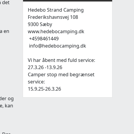
å det
Hedebo Strand Camping
Frederikshavnsvej 108
9300 Sæby
a en
www.hedebocamping.dk
+4598461449
info@hedebocamping.dk
Vi har åbent med fuld service:
27.3.26 -13.9.26
Camper stop med begrænset
service:
15.9.25-26.3.26
eder og
e, kan