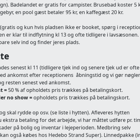
n). Badelandet er gratis for campister. Brusebad koster 5 k
byr, en pool gæst betaler 95 kr, en kaffegæst 20 kr.
gratis og kun hvis pladsen ikke er booket, spørg i receptio
n er klar til indflytning kl 13 og ofte tidligere i lavsæsonen
are selv ind og finder jeres plads.
tte
lades senest kl 11 (tidligere tjek ind og senere tjek ud er oft
 ved ankomst efter receptionens åbningstid og vi gør nøglen
og resten senest ved ankomst.
t =
50 % af opholdets pris trækkes på betalingskort.
ller no show =
opholdets pris trækkes på betalingskort.
 skal rydde op osv. (se liste i hytten). Afleveres hytten
ekstra betaling for det arbejde, vi har måttet udføre pr. ti
skader på bolig og inventar i lejeperioden. Medbring selv
 (kan også købes hos Hedebo Strand Super). Linnedpakke (in