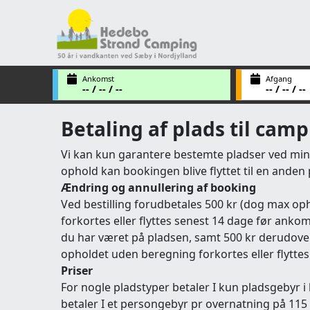
Ankomst
Afgang
-- / -- / --
-- / -- / --
Betaling af plads til cam
Vi kan kun garantere bestemte pladser ved min.
ophold kan bookingen blive flyttet til en anden
Ændring og annullering af booking
Ved bestilling forudbetales 500 kr (dog max op
forkortes eller flyttes senest 14 dage før anko
du har været på pladsen, samt 500 kr derudover
opholdet uden beregning forkortes eller flyttes (
Priser
For nogle pladstyper betaler I kun pladsgebyr i
betaler I et persongebyr pr overnatning på 115 kr