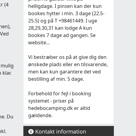
r (4
helligdage. I pinsen kan der kun
bookes hytter i min. 3 dage (22.5-
25.5) og på T +98461449. I uge
nen),
28,29,30,31 kan lodge A kun
. Ved
bookes 7 dage ad gangen. Se
website...
Vi bestræber os på at give dig den
ønskede plads eller en tilsvarende,
e mulig
men kan kun garantere det ved
 klar.
bestilling af min. 5 dage.
Forbehold for fejl i booking
systemet - priser på
hedebocamping.dk er altid
gældende.
me. Du
kl.
Kontakt information