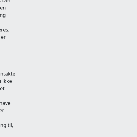
. Der
ken
ing
eres,
 er
ontakte
u ikke
et
 have
er
g til,